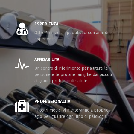
ESPERIENZA
Oltre 15 medici specialistici con anni di
esperienza.
AFFIDABILITA'
Un centro di riferimento per aiutare le
persone e le proprie famiglie dai piccoli
ai grandi problemi di salute.
PROFESSIONALITA'
I nostri medici vi metteranno a proprio
agio per guarire ogni tipo di patologia.